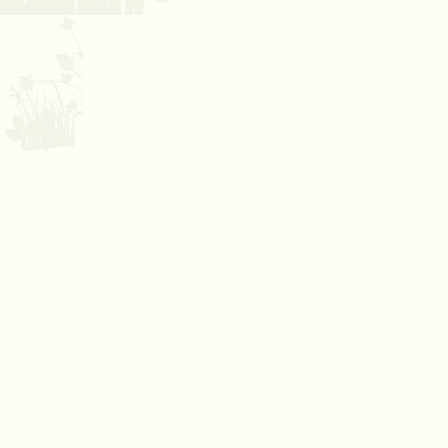
Op zoek naar rust, natuur en pure ontspanning? In en
rondom Winterswijk vind je diverse wellnesslocaties waar je
volledig tot jezelf kunt komen. Van kleinschalige spa’s tot
luxe resorts: de Achterhoek biedt een scala aan
mogelijkheden om even helemaal bij te komen.