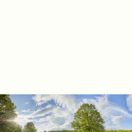
Wellness Center de Bronsbergen
: gelegen in Zutphen vind
je een kleinschalige wellness met sauna’s, stoombad en
diverse behandelingen omringd door rust en natuur.
Wellness De Waalhoeve
: luxe wellnessfaciliteiten zoals
een Finse sauna, Turks stoombad en jacuzzi. Perfect
voor een ontspannen dag.