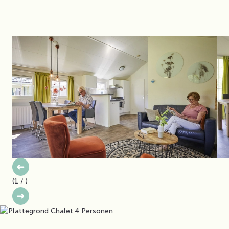
(
1
/
)