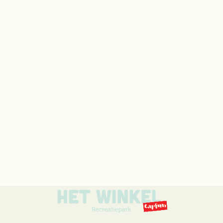
Boek deze chalet in de periode januari t/m maart via
telefoon of e-mail
57 m² groot (excl. veranda) en ideaal voor grote gezinnen
tot maximaal 6 personen
Luxe ingerichte woonkamer met flatscreen
Volledig ingerichte keuken
Luxe en uitgebreide badkamer
Neem een kijkje
Bekijk beschikbaarheid