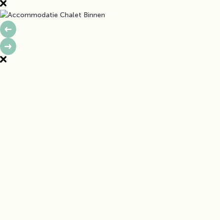
CHALET TV
6 Personen en 3 slaapkamers
Neem een kijkje
Bekijk beschikbaarheid
CHALET TOP PRESTA