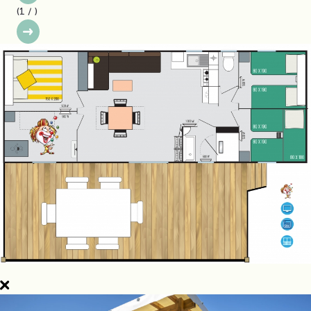
(
1
/
)