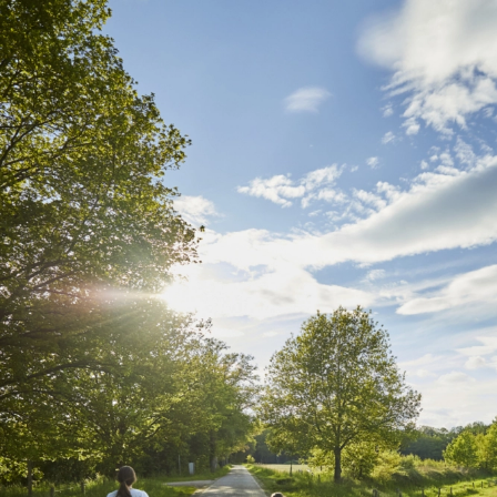
Home
thema
10 persoons vakantiehuis Gelderland