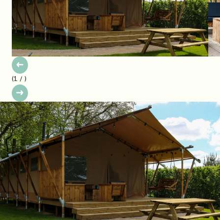
(
1
/
)