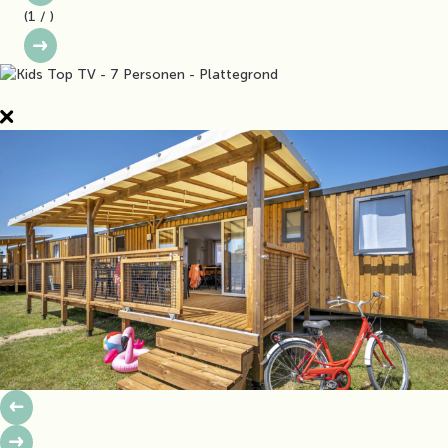
(
1
/
)