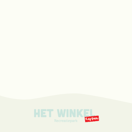
telefoon of e-mail
57 m² groot (excl. veranda) en ideaal voor grote gezinnen
tot maximaal 6 personen
Luxe ingerichte woonkamer met flatscreen
Volledig ingerichte keuken
Luxe en uitgebreide badkamer
Neem een kijkje
Bekijk beschikbaarheid